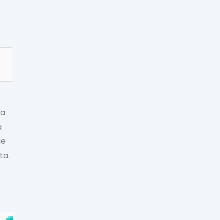
ra
a
ue
ta.