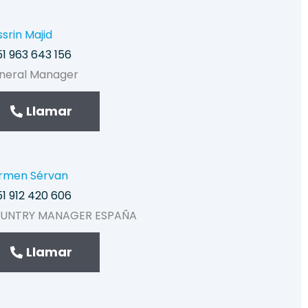
srin Majid
1 963 643 156
neral Manager
Llamar
rmen Sérvan
1 912 420 606
UNTRY MANAGER ESPAÑA
Llamar